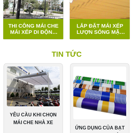
THI CÔNG MÁI CHE
LẮP ĐẶT MÁI XẾP
MÁI XẾP DI ĐỘNG
LƯỢN SÓNG MẶT
NGOÀI TRỜI TẠI
TIỀN TÒA NHÀ
KHUÔN VIÊN P. HÒA
CHUNG CƯ Đ.
MINH
NGUYỄN VĂN LINH
TIN TỨC
YÊU CẦU KHI CHỌN
MÁI CHE NHÀ XE
ỨNG DỤNG CỦA BẠT