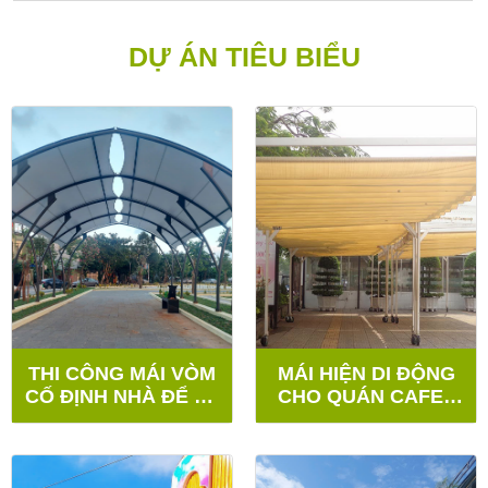
DỰ ÁN TIÊU BIỂU
THI CÔNG MÁI VÒM
MÁI HIỆN DI ĐỘNG
CỐ ĐỊNH NHÀ ĐỂ XE
CHO QUÁN CAFE -
- QUẬN HẢI CHÂU
QUẬN SƠN TRÀ