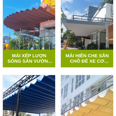
MÁI XẾP LƯỢN
MÁI HIÊN CHE SÂN
SÓNG SÂN VƯỜN -
CHỖ ĐỂ XE CƠ
QUẬN NGŨ HÀNH
QUAN - QUẬN
SƠN
THANH KHÊ