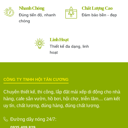
Nhanh Chóng
Chất Lượng Cao
Đúng tiến độ, nhanh
Đảm bảo bền - đẹp
chóng
Linh Hoạt
Thiết kế đa dạng, linh
hoạt
CÔNG TY TNHH HỘI TÂN CƯƠNG
Chuyên thiết kế, thi công, lắp đặt mái xếp di động cho nhà
hàng, cafe sân vườn, hồ bơi, hội chợ, triễn lãm.... cam kết
uy tín, chất lượng, đúng hàng, đúng chất lượng.
Đường dây nóng 24/7:
0935.409.829