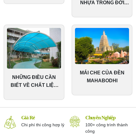
NHỰA TRONG ĐỜI
SỐNG HIỆN NAY
MÁI CHE CỦA ĐỀN
NHỮNG ĐIỀU CẦN
MAHABODHI
BIẾT VỀ CHẤT LIỆU
VÀ CẤU TẠO CỦA MÁI
HIÊN
Giá Rẻ
Chuyên Nghiệp
Chi phí thi công hợp lý
100+ công trình thành
công