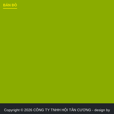
BẢN ĐỒ
Copyright © 2026
CÔNG TY TNHH HỘI TÂN CƯƠNG - design by